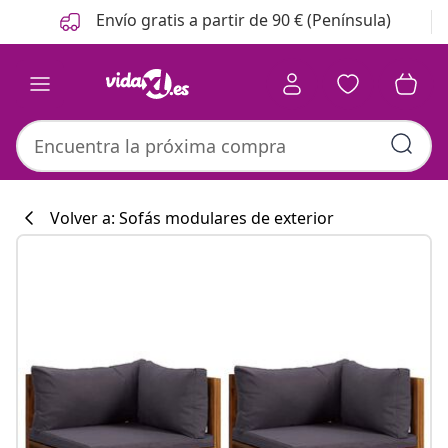
Anterior
Siguiente
Envío gratis a partir de 90 € (Península)
Volver a: Sofás modulares de exterior
Colección de co
#sharemevidaxl