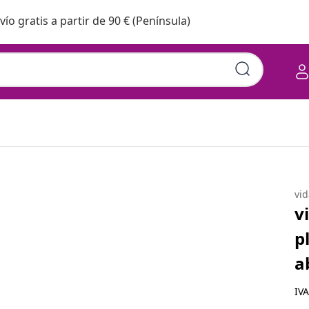
vío gratis a partir de 90 € (Península)
on cojines madera de abeto
vi
v
p
a
IVA