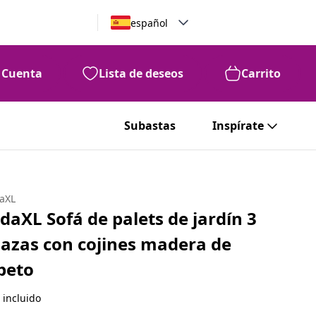
español
Cuenta
Lista de deseos
Carrito
Subastas
Inspírate
daXL
idaXL Sofá de palets de jardín 3
lazas con cojines madera de
beto
 incluido