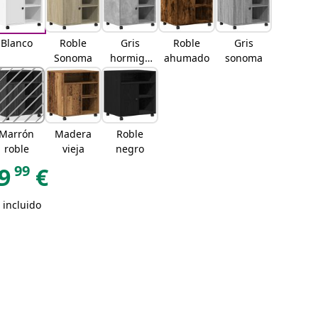
Blanco
Roble
Gris
Roble
Gris
Sonoma
hormigó
ahumado
sonoma
n
Marrón
Madera
Roble
roble
vieja
negro
99
9
€
 incluido