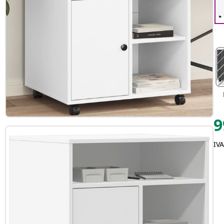
9
IVA