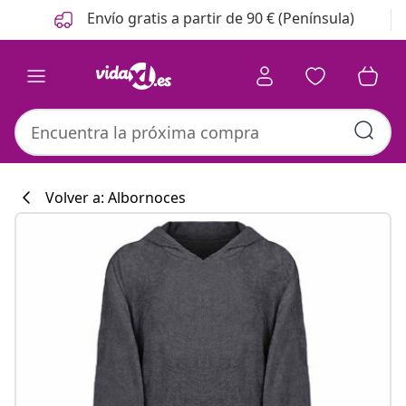
Anterior
Siguiente
Envío gratis a partir de 90 € (Península)
Volver a: Albornoces
Colección de co
#sharemevidaxl