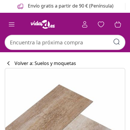
Anterior
Siguiente
Envío gratis a partir de 90 € (Península)
Volver a: Suelos y moquetas
Colección de co
#sharemevidaxl