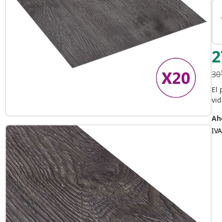
2
30
El 
vid
Aho
IVA