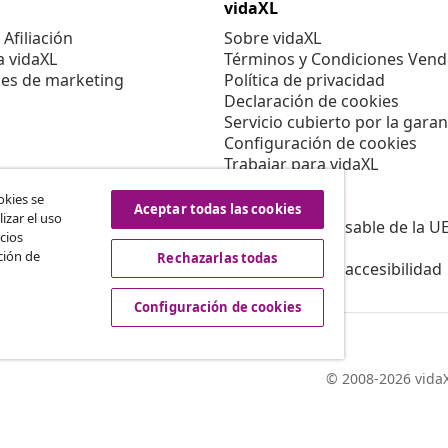
vidaXL
Afiliación
Sobre vidaXL
a vidaXL
Términos y Condiciones Vend
es de marketing
Política de privacidad
Declaración de cookies
Servicio cubierto por la garan
Configuración de cookies
Trabajar para vidaXL
Aviso legal
okies se
Seguridad
Aceptar todas las cookies
izar el uso
Persona responsable de la U
cios
Política de EPR
ción de
Rechazarlas todas
Información de accesibilidad
Configuración de cookies
© 2008-2026 vidaX