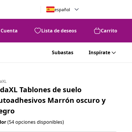
español
Cuenta
Lista de deseos
Carrito
Subastas
Inspírate
daXL
idaXL Tablones de suelo
utoadhesivos Marrón oscuro y
egro
lor
(54 opciones disponibles)