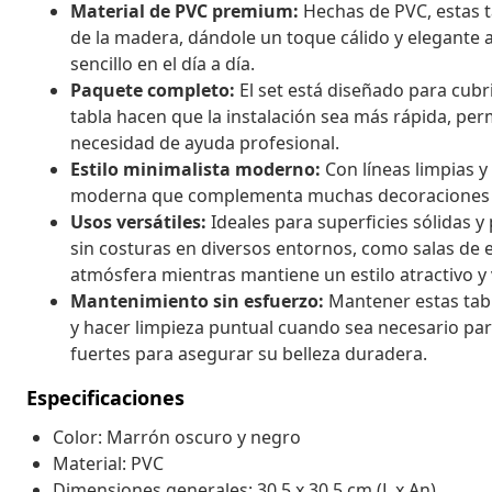
Material de PVC premium:
Hechas de PVC, estas ta
de la madera, dándole un toque cálido y elegante 
sencillo en el día a día.
Paquete completo:
El set está diseñado para cubr
tabla hacen que la instalación sea más rápida, per
necesidad de ayuda profesional.
Estilo minimalista moderno:
Con líneas limpias y 
moderna que complementa muchas decoraciones i
Usos versátiles:
Ideales para superficies sólidas y
sin costuras en diversos entornos, como salas de e
atmósfera mientras mantiene un estilo atractivo y v
Mantenimiento sin esfuerzo:
Mantener estas tabla
y hacer limpieza puntual cuando sea necesario pa
fuertes para asegurar su belleza duradera.
Especificaciones
Color: Marrón oscuro y negro
Material: PVC
Dimensiones generales: 30,5 x 30,5 cm (L x An)