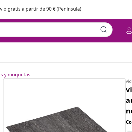
vío gratis a partir de 90 € (Península)
os y moquetas
vi
v
a
n
Co