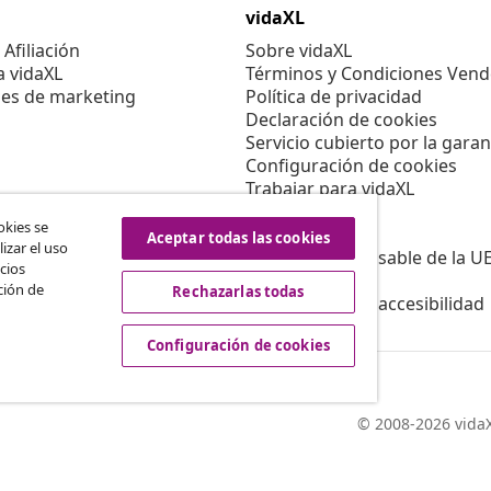
vidaXL
Afiliación
Sobre vidaXL
a vidaXL
Términos y Condiciones Vend
es de marketing
Política de privacidad
Declaración de cookies
Servicio cubierto por la garan
Configuración de cookies
Trabajar para vidaXL
Aviso legal
okies se
Seguridad
Aceptar todas las cookies
izar el uso
Persona responsable de la U
cios
Política de EPR
ción de
Rechazarlas todas
Información de accesibilidad
Configuración de cookies
© 2008-2026 vidaX