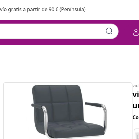
vío gratis a partir de 90 € (Península)
vi
v
u
Co