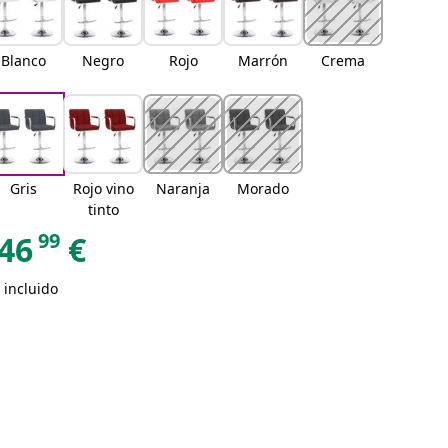
Blanco
Negro
Rojo
Marrón
Crema
Gris
Rojo vino
Naranja
Morado
tinto
99
46
€
 incluido