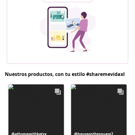
Nuestros productos, con tu estilo #sharemevidaxl
Publicación
athomewithkatyx
Publicación
houseonthesquare7