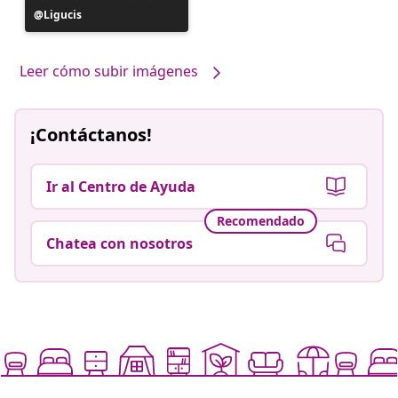
Publicación
Ligucis
realizada
por
Leer cómo subir imágenes
¡Contáctanos!
Ir al Centro de Ayuda
Recomendado
Chatea con nosotros