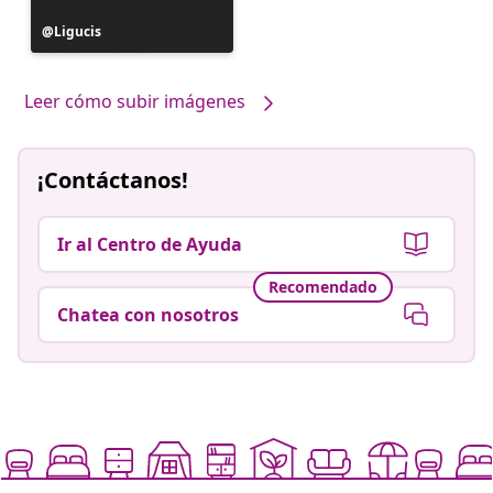
Publicación
Ligucis
realizada
por
Leer cómo subir imágenes
¡Contáctanos!
Ir al Centro de Ayuda
Recomendado
Chatea con nosotros