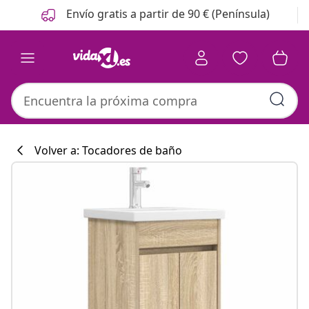
Anterior
Siguiente
Envío gratis a partir de 90 € (Península)
Volver a: Tocadores de baño
Colección de co
#sharemevidaxl