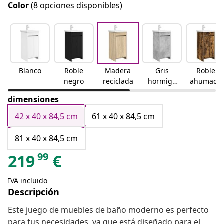
Color
(8 opciones disponibles)
Blanco
Roble
Madera
Gris
Roble
negro
reciclada
hormigó
ahumado
n
dimensiones
42 x 40 x 84,5 cm
61 x 40 x 84,5 cm
81 x 40 x 84,5 cm
99
219
€
IVA incluido
Descripción
Este juego de muebles de baño moderno es perfecto
para tus necesidades, ya que está diseñado para el