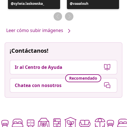
Publicación
sylwia.laskowska_
Publicación
vaaalouh
realizada
realizada
por
por
Leer cómo subir imágenes
¡Contáctanos!
Ir al Centro de Ayuda
Recomendado
Chatea con nosotros