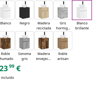
Blanco
Negro
Madera
Gris
Blanco
reciclada
hormigó
brillante
n
Roble
Sonoma
Madera
Roble
ahumado
gris
envejecid
artisan
a
99
23
€
 incluido