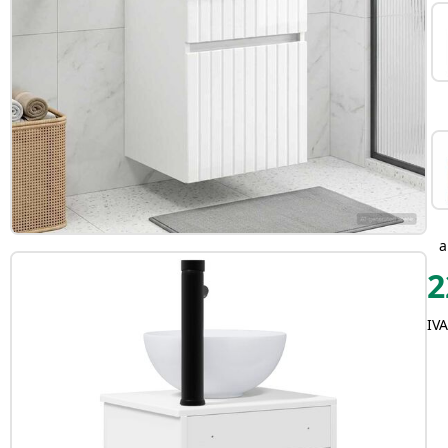
2
IVA