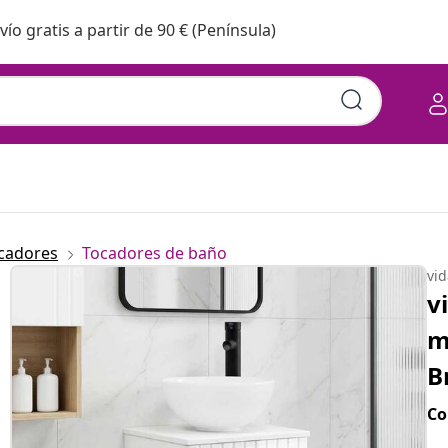
vío gratis a partir de 90 € (Península)
cadores
Tocadores de baño
vi
v
m
B
Co