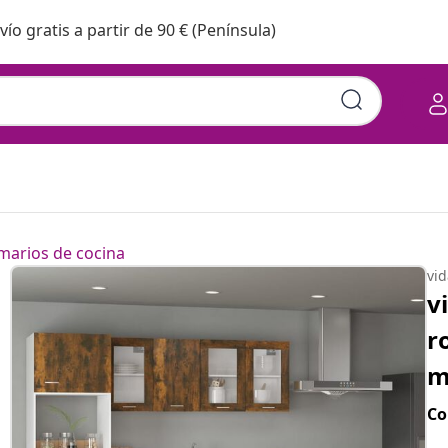
vío gratis a partir de 90 € (Península)
marios de cocina
vi
v
r
m
Co