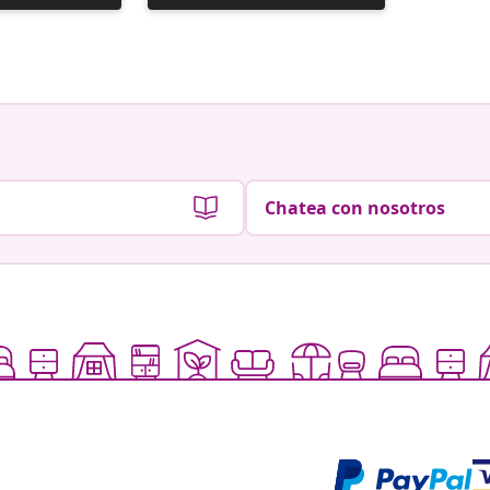
realizada
realizad
por
por
Chatea con nosotros