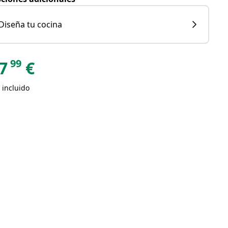
Diseña tu cocina
99
7
€
 incluido