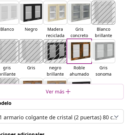
Blanco
Negro
Madera
Gris
Blanco
reciclada
concreto
brillante
gris
Gris
negro
Roble
Gris
brillante
brillante
ahumado
sonoma
Ver más
delo
Marrón
Madera
Roble
Roble
roble
envejecid
artisan
negro
1 armario colgante de cristal (2 puertas) 80 cm de ancho 60 cm de alto
a
ciones adicionales