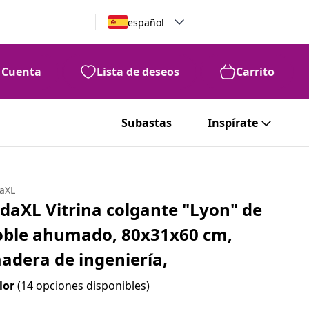
español
Cuenta
Lista de deseos
Carrito
Subastas
Inspírate
daXL
idaXL Vitrina colgante "Lyon" de
oble ahumado, 80x31x60 cm,
adera de ingeniería,
lor
(14 opciones disponibles)