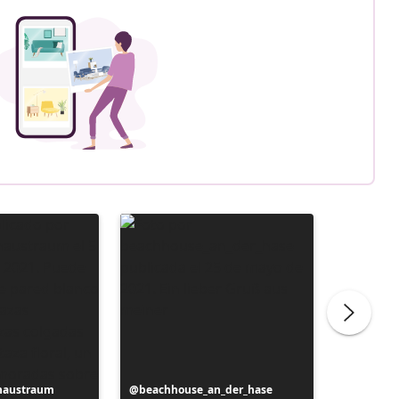
haustraum
Publicación
beachhouse_an_der_hase
Publicac
das.klei