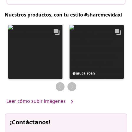
Nuestros productos, con tu estilo #sharemevidaxl
Publicación
muca_roan
realizada
por
Leer cómo subir imágenes
¡Contáctanos!