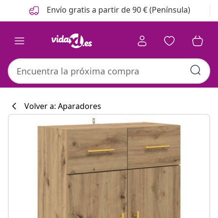
Anterior
Siguiente
Envío gratis a partir de 90 € (Península)
Volver a: Aparadores
Colección de co
#sharemevidaxl