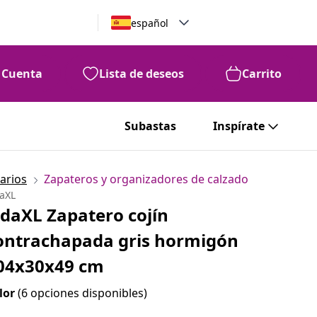
español
Cuenta
Lista de deseos
Carrito
Subastas
Inspírate
arios
Zapateros y organizadores de calzado
daXL
idaXL Zapatero cojín
ontrachapada gris hormigón
04x30x49 cm
lor
(6 opciones disponibles)