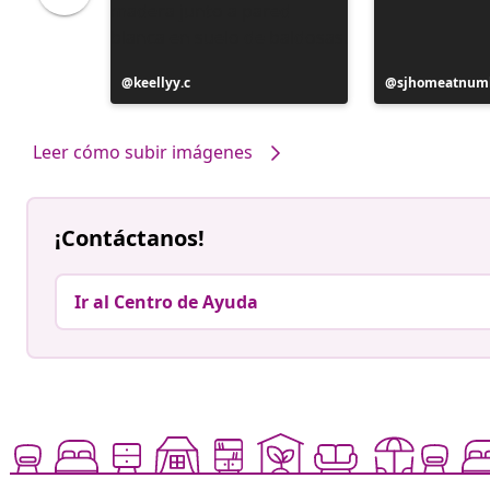
Publicación
keellyy.c
Publicación
sjhomeatnum
realizada
realizada
por
por
Leer cómo subir imágenes
¡Contáctanos!
Ir al Centro de Ayuda