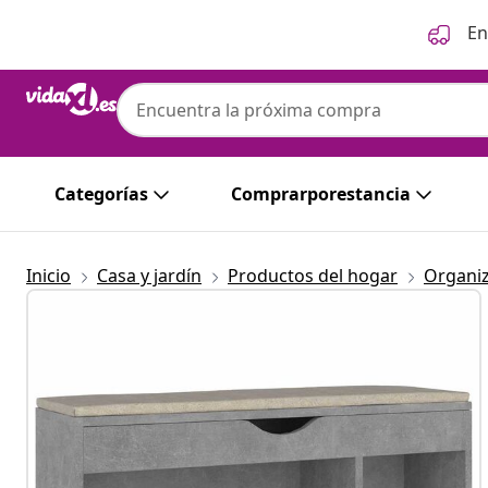
Anterior
Siguiente
En
Categorías
Comprarporestancia
Inicio
Casa y jardín
Productos del hogar
Organi