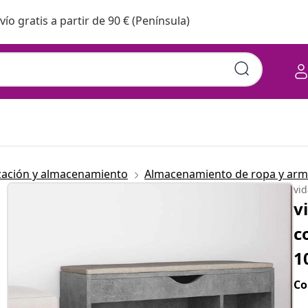
vío gratis a partir de 90 € (Península)
zación y almacenamiento
Almacenamiento de ropa y arm
vi
v
c
1
Co