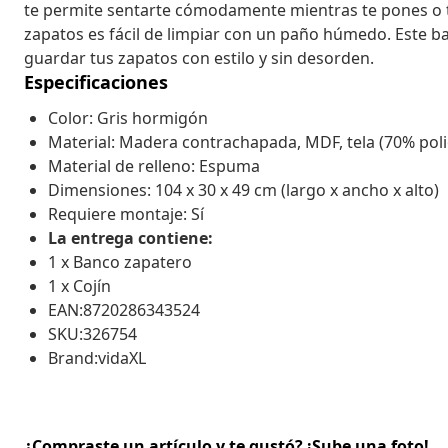
te permite sentarte cómodamente mientras te pones o t
zapatos es fácil de limpiar con un paño húmedo. Este 
guardar tus zapatos con estilo y sin desorden.
Especificaciones
Color: Gris hormigón
Material: Madera contrachapada, MDF, tela (70% poli
Material de relleno: Espuma
Dimensiones: 104 x 30 x 49 cm (largo x ancho x alto)
Requiere montaje: Sí
La entrega contiene:
1 x Banco zapatero
1 x Cojín
EAN:8720286343524
SKU:326754
Brand:vidaXL
¿Compraste un artículo y te gustó? ¡Sube una foto!