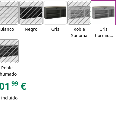
Blanco
Negro
Gris
Roble
Gris
Sonoma
hormigó
n
Roble
ahumado
99
01
€
 incluido