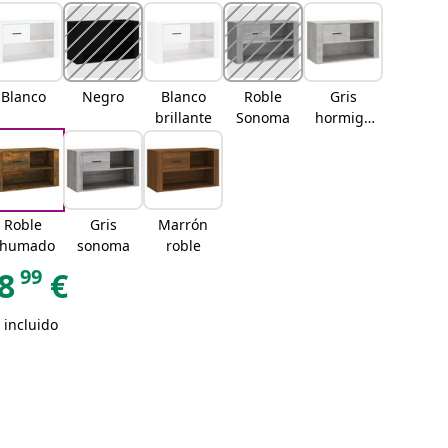
Blanco
Negro
Blanco
Roble
Gris
brillante
Sonoma
hormigó
n
Roble
Gris
Marrón
ahumado
sonoma
roble
99
8
€
 incluido