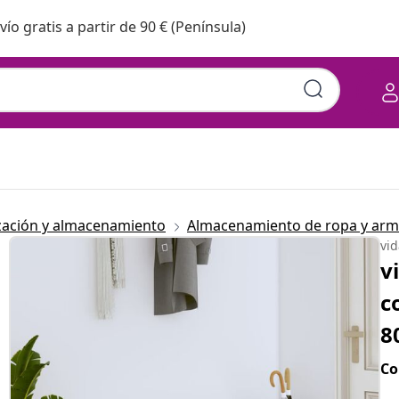
vío gratis a partir de 90 € (Península)
zación y almacenamiento
Almacenamiento de ropa y arm
vi
v
c
8
Co