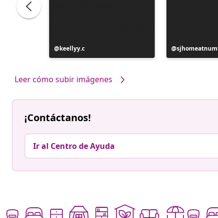
Publicación
keellyy.c
Publicación
sjhomeatnum
realizada
realizada
por
por
Leer cómo subir imágenes
¡Contáctanos!
Ir al Centro de Ayuda