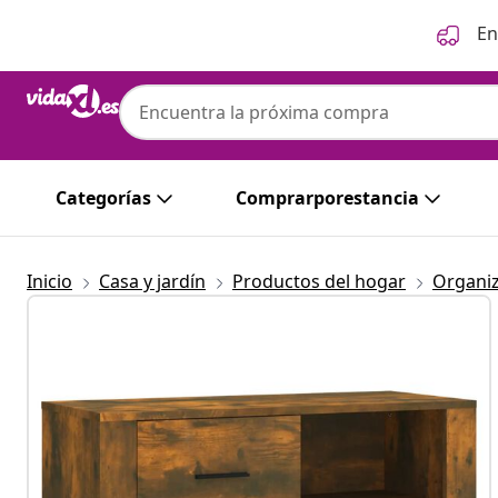
Anterior
Siguiente
En
Categorías
Comprarporestancia
Inicio
Casa y jardín
Productos del hogar
Organi