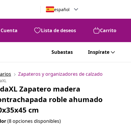
español
Cuenta
Lista de deseos
Carrito
Subastas
Inspírate
arios
Zapateros y organizadores de calzado
daXL
idaXL Zapatero madera
ontrachapada roble ahumado
0x35x45 cm
lor
(8 opciones disponibles)