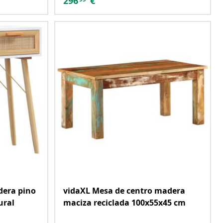
296
€
dera pino
vidaXL Mesa de centro madera
ural
maciza reciclada 100x55x45 cm