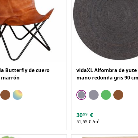
la Butterfly de cuero
vidaXL Alfombra de yute 
o marrón
mano redonda gris 90 c
30
€
99
51,55 € /m²