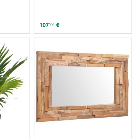
107
€
99