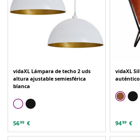
vidaXL Lámpara de techo 2 uds
vidaXL Sil
altura ajustable semiesférica
auténtic
blanca
56
€
94
€
99
99