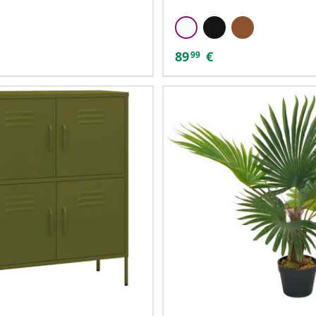
89
€
99