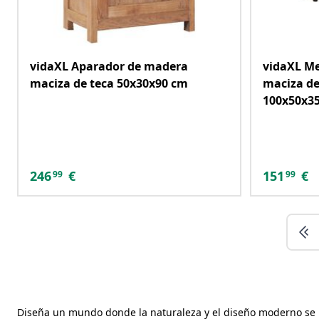
vidaXL Aparador de madera
vidaXL Me
maciza de teca 50x30x90 cm
maciza d
100x50x3
246
€
151
€
99
99
Diseña un mundo donde la naturaleza y el diseño moderno se une