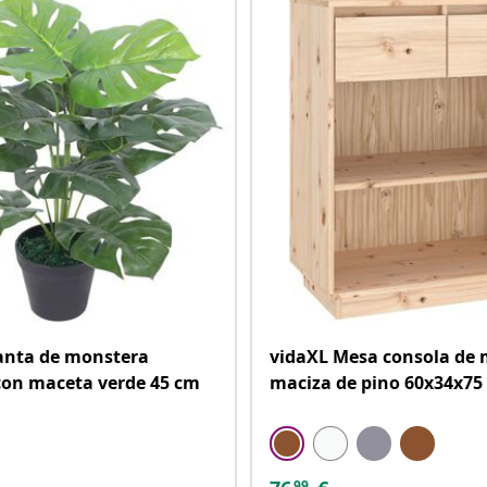
anta de monstera
vidaXL Mesa consola de
l con maceta verde 45 cm
maciza de pino 60x34x75
99