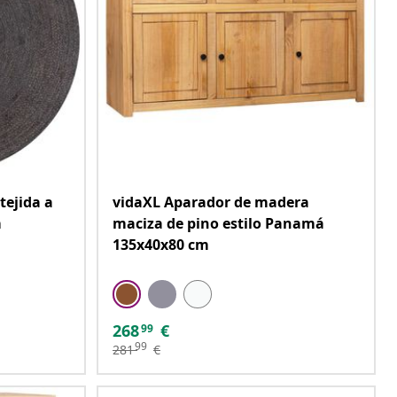
tejida a
vidaXL Aparador de madera
m
maciza de pino estilo Panamá
135x40x80 cm
268
€
99
99
281
€