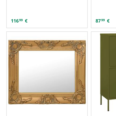
116
€
87
€
99
99