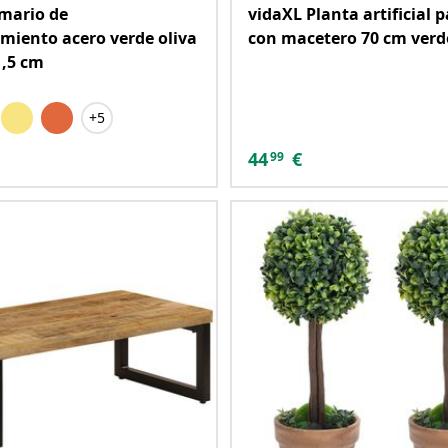
mario de
vidaXL Planta artificial 
iento acero verde oliva
con macetero 70 cm verd
1,5 cm
+5
44
€
99