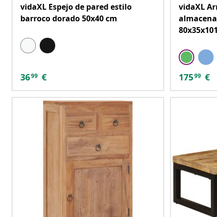
vidaXL Espejo de pared estilo
vidaXL Ar
barroco dorado 50x40 cm
almacenam
80x35x10
36
€
175
€
99
99