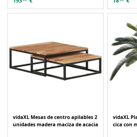
193
€
18
€
vidaXL Mesas de centro apilables 2
vidaXL Pl
unidades madera maciza de acacia
cica con 