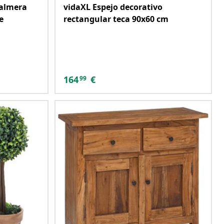
palmera
vidaXL Espejo decorativo
e
rectangular teca 90x60 cm
164
€
99