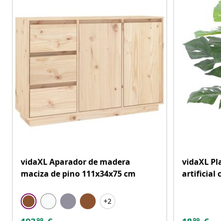
vidaXL Aparador de madera
vidaXL Pl
maciza de pino 111x34x75 cm
artificia
+2
99
99