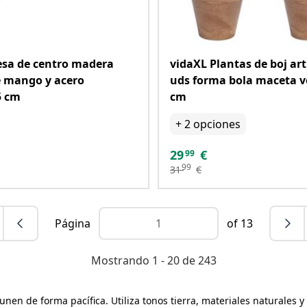
sa de centro madera
vidaXL Plantas de boj arti
e mango y acero
uds forma bola maceta v
5 cm
cm
+
2
opciones
29
€
99
99
31
€
Página
of 13
Mostrando 1 - 20 de 243
n de forma pacífica. Utiliza tonos tierra, materiales naturales y