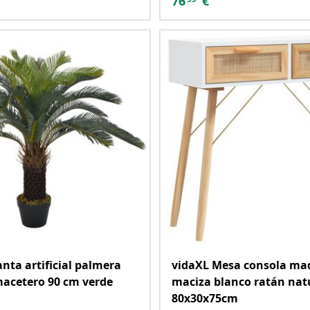
76
€
anta artificial palmera
vidaXL Mesa consola ma
macetero 90 cm verde
maciza blanco ratán nat
80x30x75cm