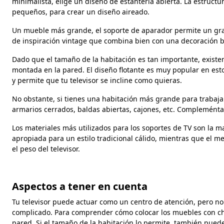
minimalista, elige un diseño de estantería abierta. La estruct
pequeños, para crear un diseño aireado.
Un mueble más grande, el soporte de aparador permite un gran
de inspiración vintage que combina bien con una decoración bo
Dado que el tamaño de la habitación es tan importante, exist
montada en la pared. El diseño flotante es muy popular en esto
y permite que tu televisor se incline como quieras.
No obstante, si tienes una habitación más grande para trabaja
armarios cerrados, baldas abiertas, cajones, etc. Compleméntal
Los materiales más utilizados para los soportes de TV son la m
apropiada para un estilo tradicional cálido, mientras que el 
el peso del televisor.
Aspectos a tener en cuenta
Tu televisor puede actuar como un centro de atención, pero no e
complicado. Para comprender cómo colocar los muebles con chim
pared. Si el tamaño de la habitación lo permite, también puede