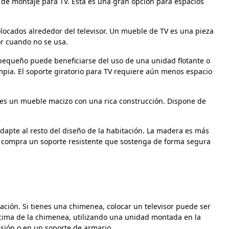
te de montaje para TV. Esta es una gran opción para espacios
ocados alrededor del televisor. Un mueble de TV es una pieza
or cuando no se usa.
pequeño puede beneficiarse del uso de una unidad flotante o
mpia. El soporte giratorio para TV requiere aún menos espacio
e es un mueble macizo con una rica construcción. Dispone de
adapte al resto del diseño de la habitación. La madera es más
 y compra un soporte resistente que sostenga de forma segura
tación. Si tienes una chimenea, colocar un televisor puede ser
ncima de la chimenea, utilizando una unidad montada en la
isión o en un soporte de armario.