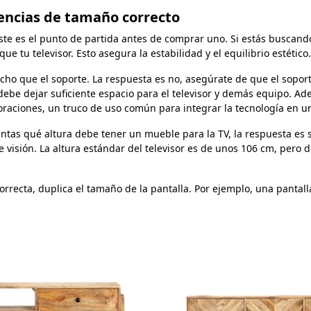
dencias de tamaño correcto
e es el punto de partida antes de comprar uno. Si estás buscando
 tu televisor. Esto asegura la estabilidad y el equilibrio estético.
ho que el soporte. La respuesta es no, asegúrate de que el soport
debe dejar suficiente espacio para el televisor y demás equipo. A
aciones, un truco de uso común para integrar la tecnología en un
tas qué altura debe tener un mueble para la TV, la respuesta es sen
e visión. La altura estándar del televisor es de unos 106 cm, pero 
correcta, duplica el tamaño de la pantalla. Por ejemplo, una panta