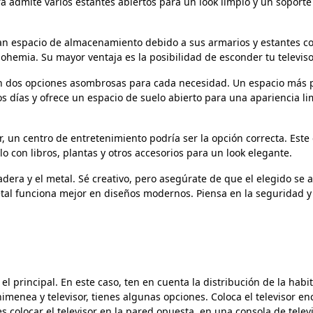
ura admite varios estantes abiertos para un look limpio y un sopor
 espacio de almacenamiento debido a sus armarios y estantes col
hemia. Su mayor ventaja es la posibilidad de esconder tu televis
en dos opciones asombrosas para cada necesidad. Un espacio más 
s días y ofrece un espacio de suelo abierto para una apariencia li
r, un centro de entretenimiento podría ser la opción correcta. Est
o con libros, plantas y otros accesorios para un look elegante.
adera y el metal. Sé creativo, pero asegúrate de que el elegido se 
metal funciona mejor en diseños modernos. Piensa en la seguridad
l principal. En este caso, ten en cuenta la distribución de la habi
enea y televisor, tienes algunas opciones. Coloca el televisor e
s colocar el televisor en la pared opuesta, en una consola de telev