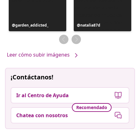
Publicación
garden_addicted_
Publicación
natalia87d
realizada
realizada
por
por
Leer cómo subir imágenes
¡Contáctanos!
Ir al Centro de Ayuda
Recomendado
Chatea con nosotros