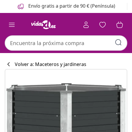
Anterior
Siguiente
Envío gratis a partir de 90 € (Península)
Volver a: Maceteros y jardineras
Colección de co
#sharemevidaxl