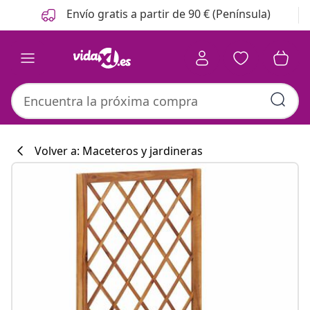
Anterior
Siguiente
Envío gratis a partir de 90 € (Península)
Volver a: Maceteros y jardineras
Colección de co
#sharemevidaxl