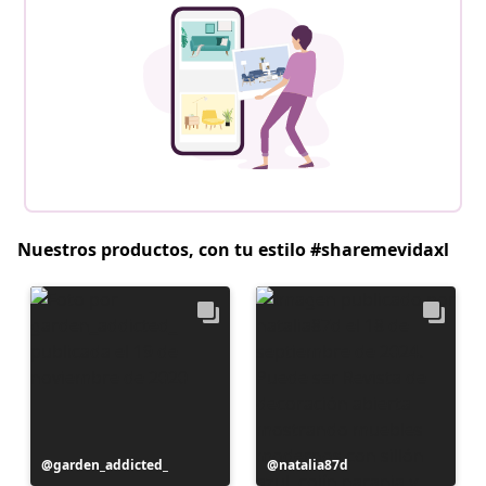
Nuestros productos, con tu estilo #sharemevidaxl
Publicación
garden_addicted_
Publicación
natalia87d
realizada
realizada