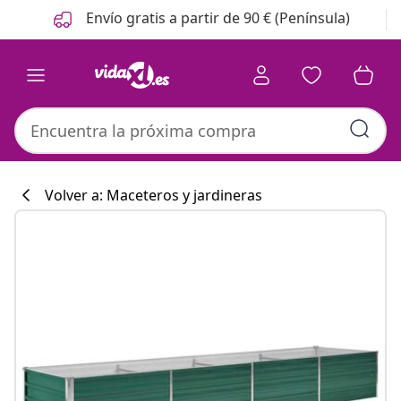
Anterior
Siguiente
Envío gratis a partir de 90 € (Península)
Volver a: Maceteros y jardineras
Colección de co
#sharemevidaxl