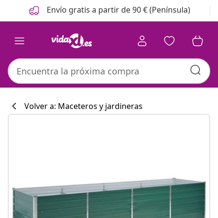
Anterior
Siguiente
Envío gratis a partir de 90 € (Península)
Volver a: Maceteros y jardineras
Colección de co
#sharemevidaxl