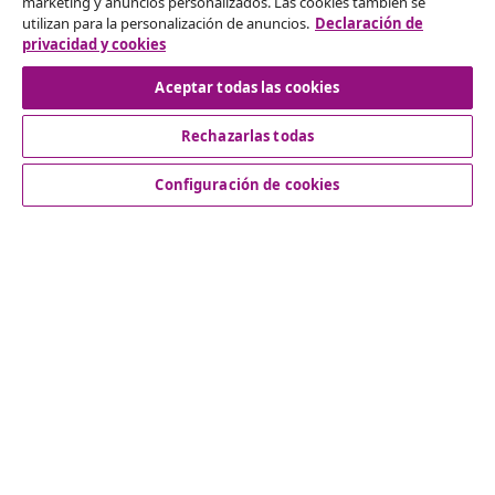
marketing y anuncios personalizados. Las cookies también se
Solicita la cancelación de tu pedido.
utilizan para la personalización de anuncios.
Declaración de
privacidad y cookies
Desistir del contrato
Aceptar todas las cookies
Rechazarlas todas
Servicio al Cliente
Configuración de cookies
Empresas
vidaXL
Descubre mas