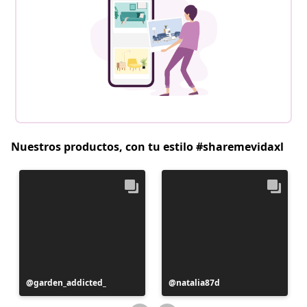
Nuestros productos, con tu estilo #sharemevidaxl
Publicación
garden_addicted_
Publicación
natalia87d
realizada
realizada