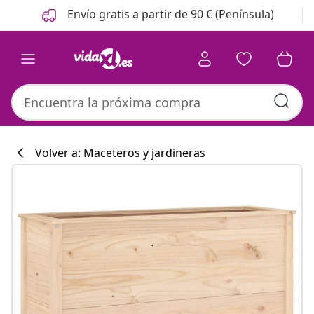
Anterior
Siguiente
Envío gratis a partir de 90 € (Península)
Volver a: Maceteros y jardineras
Colección de co
#sharemevidaxl