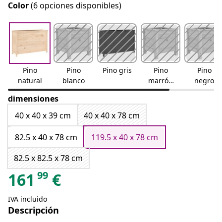
Color
(6 opciones disponibles)
Pino
Pino
Pino gris
Pino
Pino
natural
blanco
marrón
negro
miel
dimensiones
40 x 40 x 39 cm
40 x 40 x 78 cm
82.5 x 40 x 78 cm
119.5 x 40 x 78 cm
82.5 x 82.5 x 78 cm
99
161
€
IVA incluido
Descripción