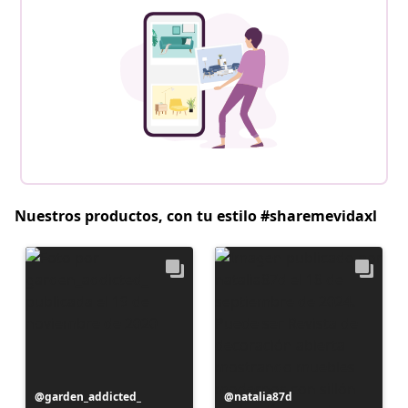
Nuestros productos, con tu estilo #sharemevidaxl
Publicación
garden_addicted_
Publicación
natalia87d