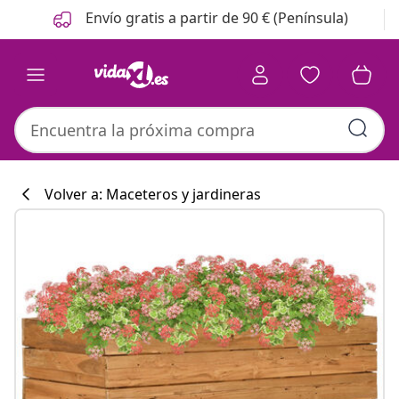
Anterior
Siguiente
Envío gratis a partir de 90 € (Península)
Volver a: Maceteros y jardineras
Colección de co
#sharemevidaxl