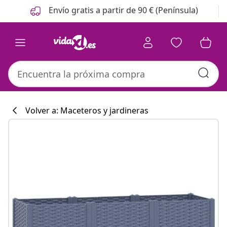
Anterior
Siguiente
Envío gratis a partir de 90 € (Península)
Volver a: Maceteros y jardineras
Colección de co
#sharemevidaxl