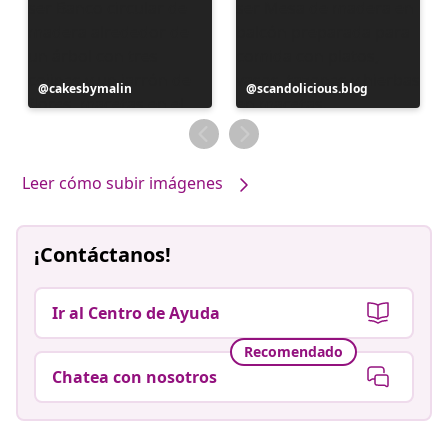
Publicación
cakesbymalin
Publicación
scandolicious.blog
realizada
realizada
por
por
Leer cómo subir imágenes
¡Contáctanos!
Ir al Centro de Ayuda
Recomendado
Chatea con nosotros