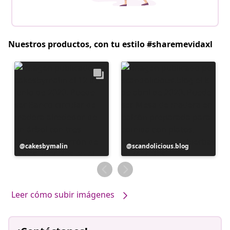
Nuestros productos, con tu estilo #sharemevidaxl
Publicación
cakesbymalin
Publicación
scandolicious.blog
realizada
realizada
por
por
Leer cómo subir imágenes