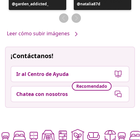
Publicación
garden_addicted_
Publicación
natalia87d
realizada
realizada
por
por
Leer cómo subir imágenes
¡Contáctanos!
Ir al Centro de Ayuda
Recomendado
Chatea con nosotros