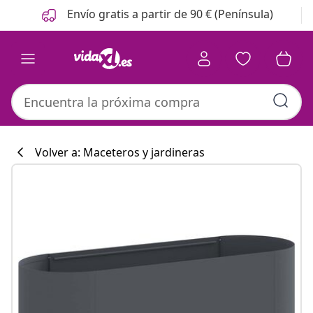
Anterior
Siguiente
Envío gratis a partir de 90 € (Península)
Volver a: Maceteros y jardineras
Colección de co
#sharemevidaxl