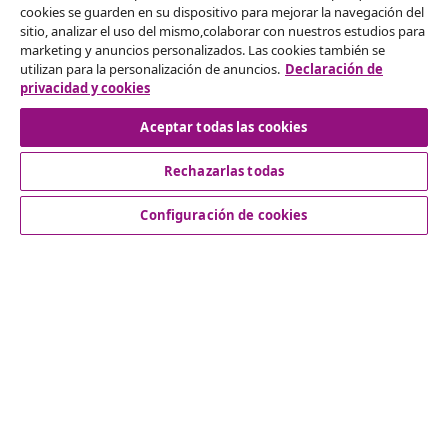
cookies se guarden en su dispositivo para mejorar la navegación del
Desistir del contrato
sitio, analizar el uso del mismo,colaborar con nuestros estudios para
marketing y anuncios personalizados. Las cookies también se
Solicita la cancelación de tu pedido.
utilizan para la personalización de anuncios.
Declaración de
privacidad y cookies
Desistir del contrato
Aceptar todas las cookies
Rechazarlas todas
Servicio al Cliente
Configuración de cookies
Empresas
vidaXL
Descubre mas