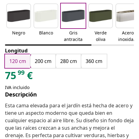
Negro
Blanco
Gris
Verde
Acero
antracita
oliva
inoxidabl
e
Longitud
120 cm
200 cm
280 cm
360 cm
99
75
€
IVA incluido
Descripción
Esta cama elevada para el jardín está hecha de acero y
tiene un aspecto moderno que queda bien en
cualquier espacio al aire libre. Su diseño sin fondo deja
que las raíces crezcan a sus anchas y mejora el
drenaje. Es perfecta para cultivar verduras, hierbas y