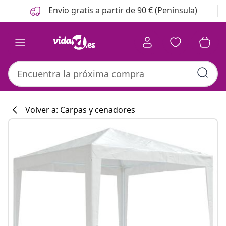
Anterior
Siguiente
Envío gratis a partir de 90 € (Península)
Volver a: Carpas y cenadores
Colección de co
#sharemevidaxl