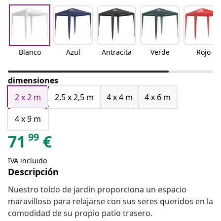
Blanco
Azul
Antracita
Verde
Rojo
dimensiones
2 x 2 m
2,5 x 2,5 m
4 x 4 m
4 x 6 m
4 x 9 m
99
71
€
IVA incluido
Descripción
Nuestro toldo de jardín proporciona un espacio
maravilloso para relajarse con sus seres queridos en la
comodidad de su propio patio trasero.