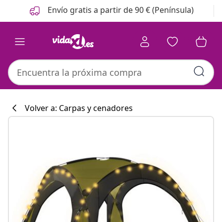
Anterior
Siguiente
Envío gratis a partir de 90 € (Península)
Volver a: Carpas y cenadores
Colección de co
#sharemevidaxl