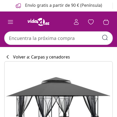
Anterior
Siguiente
Envío gratis a partir de 90 € (Península)
Volver a: Carpas y cenadores
Colección de co
#sharemevidaxl