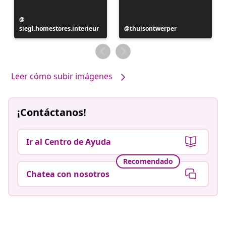
Publicación
siegl.homestores.interieur
realizada
Publicación
thuisontwerper
por
realizada
por
Leer cómo subir imágenes
¡Contáctanos!
Ir al Centro de Ayuda
Recomendado
Chatea con nosotros