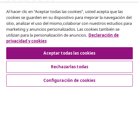
Al hacer clic en “Aceptar todas las cookies”, usted acepta que las
cookies se guarden en su dispositivo para mejorar la navegación del
Desistir del contrato
sitio, analizar el uso del mismo,colaborar con nuestros estudios para
marketing y anuncios personalizados. Las cookies también se
Solicita la cancelación de tu pedido.
utilizan para la personalización de anuncios.
Declaración de
privacidad y cookies
Desistir del contrato
Aceptar todas las cookies
Rechazarlas todas
Servicio al Cliente
Configuración de cookies
Empresas
vidaXL
Descubre mas