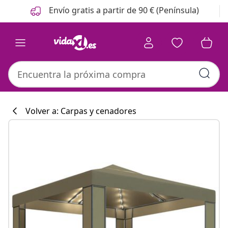
Anterior
Siguiente
Envío gratis a partir de 90 € (Península)
Volver a: Carpas y cenadores
Colección de co
#sharemevidaxl