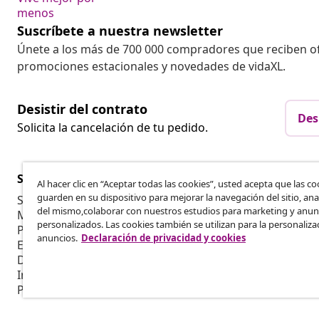
menos
Suscríbete a nuestra newsletter
Únete a los más de 700 000 compradores que reciben o
promociones estacionales y novedades de vidaXL.
Desistir del contrato
Des
Solicita la cancelación de tu pedido.
Servicio al Cliente
Empresas
Al hacer clic en “Aceptar todas las cookies”, usted acepta que las co
guarden en su dispositivo para mejorar la navegación del sitio, anal
Seguimiento del pedido
Programa de 
del mismo,colaborar con nuestros estudios para marketing y anun
Mi cuenta
Producir par
personalizados. Las cookies también se utilizan para la personaliza
Pago
Colaboracion
anuncios.
Declaración de privacidad y cookies
Envío
Devolución
Información del producto
Pedido