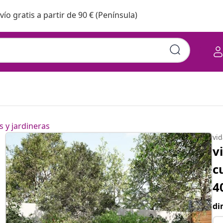
vío gratis a partir de 90 € (Península)
 y jardineras
vi
v
c
4
di