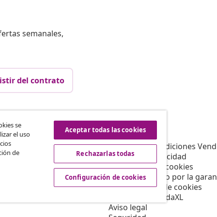
fertas semanales,
istir del contrato
vidaXL
okies se
Aceptar todas las cookies
izar el uso
Afiliación
Sobre vidaXL
cios
a vidaXL
Términos y Condiciones Vend
ción de
Rechazarlas todas
es de marketing
Política de privacidad
Declaración de cookies
Servicio cubierto por la garan
Configuración de cookies
Configuración de cookies
Trabajar para vidaXL
Aviso legal