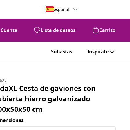
español
Cuenta
Lista de deseos
Carrito
Subastas
Inspírate
daXL
idaXL Cesta de gaviones con
ubierta hierro galvanizado
00x50x50 cm
mensiones