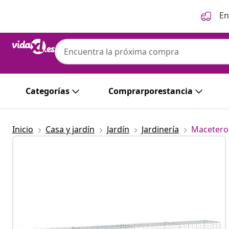
Anterior
Siguiente
En
Categorías
Comprarporestancia
Inicio
Casa y jardín
Jardín
Jardinería
Maceteros