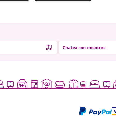
realizada
realizad
por
por
Chatea con nosotros