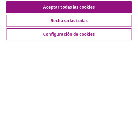
Desistir del contrato
Aceptar todas las cookies
Rechazarlas todas
Servicio al Cliente
Configuración de cookies
Empresas
vidaXL
Descubre mas
© 2008-2026 vidaXL www.vidaxl.es es una página web de
vidaXL Marketplace International B.V.