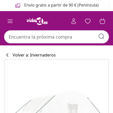
Anterior
Siguiente
Envío gratis a partir de 90 € (Península)
Volver a: Invernaderos
Colección de co
#sharemevidaxl