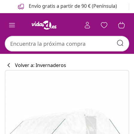
Anterior
Siguiente
Envío gratis a partir de 90 € (Península)
Volver a: Invernaderos
Colección de co
#sharemevidaxl