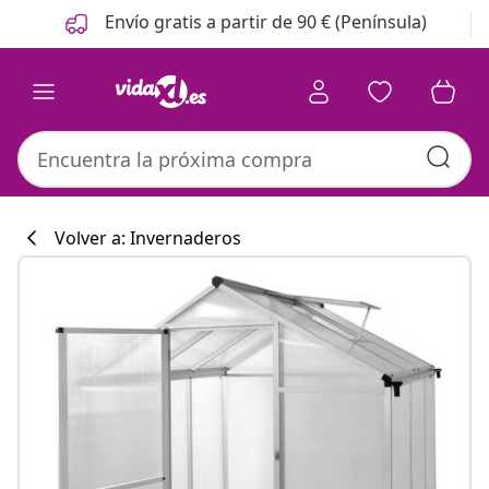
Anterior
Siguiente
Envío gratis a partir de 90 € (Península)
Volver a: Invernaderos
Colección de co
#sharemevidaxl