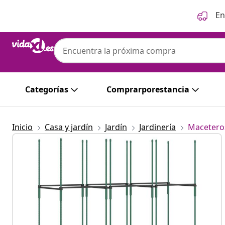
Anterior
Siguiente
En
Categorías
Comprarporestancia
Inicio
Casa y jardín
Jardín
Jardinería
Maceteros