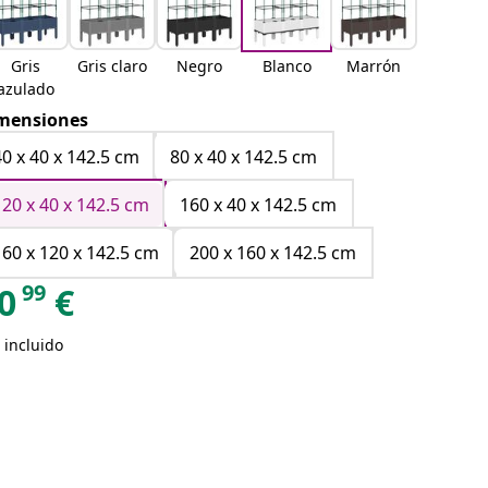
Gris
Gris claro
Negro
Blanco
Marrón
azulado
mensiones
40 x 40 x 142.5 cm
80 x 40 x 142.5 cm
120 x 40 x 142.5 cm
160 x 40 x 142.5 cm
160 x 120 x 142.5 cm
200 x 160 x 142.5 cm
99
0
€
 incluido