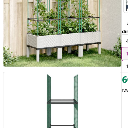
di
6
IVA