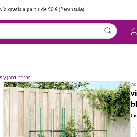
vío gratis a partir de 90 € (Península)
 y jardineras
vi
v
b
Co