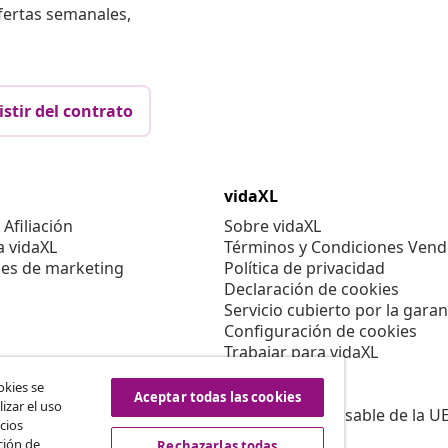
fertas semanales,
istir del contrato
vidaXL
Afiliación
Sobre vidaXL
a vidaXL
Términos y Condiciones Vend
es de marketing
Política de privacidad
Declaración de cookies
Servicio cubierto por la garan
Configuración de cookies
Trabajar para vidaXL
Aviso legal
okies se
Seguridad
Aceptar todas las cookies
izar el uso
Persona responsable de la U
cios
Política de EPR
ción de
Rechazarlas todas