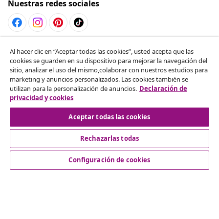
Nuestras redes sociales
Desistir del contrato
Al hacer clic en “Aceptar todas las cookies”, usted acepta que las
cookies se guarden en su dispositivo para mejorar la navegación del
Solicita la cancelación de tu pedido.
sitio, analizar el uso del mismo,colaborar con nuestros estudios para
marketing y anuncios personalizados. Las cookies también se
Desistir del contrato
utilizan para la personalización de anuncios.
Declaración de
privacidad y cookies
Aceptar todas las cookies
Servicio al Cliente
Rechazarlas todas
Empresas
Configuración de cookies
vidaXL
Descubre mas