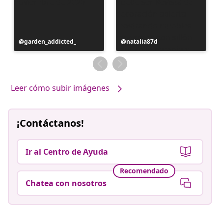
Publicación
garden_addicted_
Publicación
natalia87d
realizada
realizada
por
por
Leer cómo subir imágenes
¡Contáctanos!
Ir al Centro de Ayuda
Recomendado
Chatea con nosotros