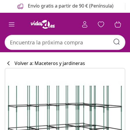
Anterior
Siguiente
Envío gratis a partir de 90 € (Península)
Volver a: Maceteros y jardineras
Colección de co
#sharemevidaxl