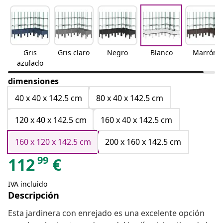
Gris
Gris claro
Negro
Blanco
Marrón
azulado
dimensiones
40 x 40 x 142.5 cm
80 x 40 x 142.5 cm
120 x 40 x 142.5 cm
160 x 40 x 142.5 cm
160 x 120 x 142.5 cm
200 x 160 x 142.5 cm
99
112
€
IVA incluido
Descripción
Esta jardinera con enrejado es una excelente opción