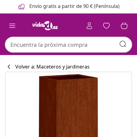
Anterior
Siguiente
Envío gratis a partir de 90 € (Península)
Volver a: Maceteros y jardineras
Colección de co
#sharemevidaxl