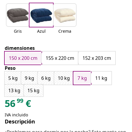
Gris
Azul
Crema
dimensiones
150 x 200 cm
155 x 220 cm
152 x 203 cm
Peso
5 kg
9 kg
6 kg
10 kg
7 kg
11 kg
13 kg
15 kg
99
56
€
IVA incluido
Descripción