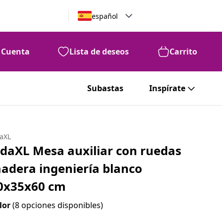
español
Cuenta
Lista de deseos
Carrito
Subastas
Inspírate
daXL
idaXL Mesa auxiliar con ruedas
adera ingeniería blanco
0x35x60 cm
lor
(8 opciones disponibles)