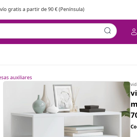
vío gratis a partir de 90 € (Península)
sas auxiliares
vi
v
m
7
Co