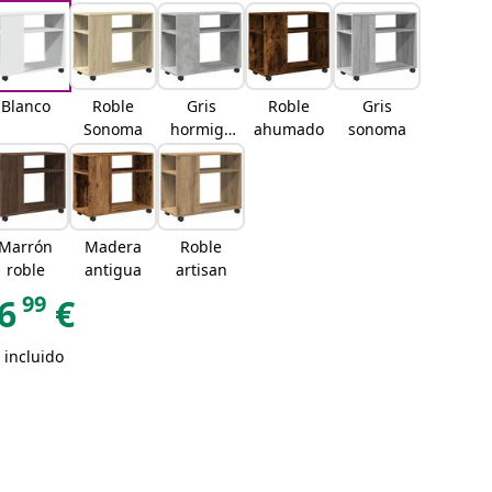
Blanco
Roble
Gris
Roble
Gris
Sonoma
hormigó
ahumado
sonoma
n
Marrón
Madera
Roble
roble
antigua
artisan
99
6
€
 incluido