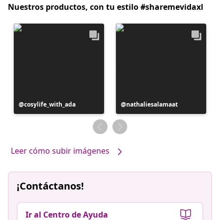
Nuestros productos, con tu estilo #sharemevidaxl
Publicación
cosylife_with_ada
Publicación
nathaliesalamaat
realizada
realizada
por
por
Leer cómo subir imágenes
¡Contáctanos!
Ir al Centro de Ayuda