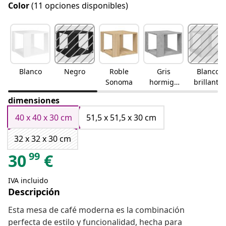
Color
(11 opciones disponibles)
Blanco
Negro
Roble
Gris
Blanco
Sonoma
hormigó
brillante
n
dimensiones
40 x 40 x 30 cm
51,5 x 51,5 x 30 cm
32 x 32 x 30 cm
99
30
€
IVA incluido
Descripción
Esta mesa de café moderna es la combinación
perfecta de estilo y funcionalidad, hecha para