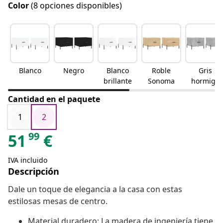
Color
(8 opciones disponibles)
Blanco
Negro
Blanco
Roble
Gris
brillante
Sonoma
hormigó
n
Cantidad en el paquete
1
2
99
51
€
IVA incluido
Descripción
Dale un toque de elegancia a la casa con estas
estilosas mesas de centro.
Material duradero: La madera de ingeniería tiene