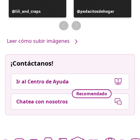
Publicación
lili_and_craps
Publicación
pedacitosdehogar
realizada
realizada
por
por
Leer cómo subir imágenes
¡Contáctanos!
Ir al Centro de Ayuda
Recomendado
Chatea con nosotros