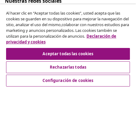
Nuestras redes sociales
Al hacer clic en “Aceptar todas las cookies”, usted acepta que las
cookies se guarden en su dispositivo para mejorar la navegación del
sitio, analizar el uso del mismo,colaborar con nuestros estudios para
Desistir del contrato
marketing y anuncios personalizados. Las cookies también se
utilizan para la personalización de anuncios.
Declaración de
Solicita la cancelación de tu pedido.
privacidad y cookies
Desistir del contrato
Aceptar todas las cookies
Rechazarlas todas
Servicio al Cliente
Configuración de cookies
Empresas
vidaXL
Descubre mas