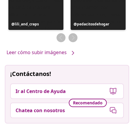
Publicación
lili_and_craps
Publicación
pedacitosdehogar
realizada
realizada
por
por
Leer cómo subir imágenes
¡Contáctanos!
Ir al Centro de Ayuda
Recomendado
Chatea con nosotros