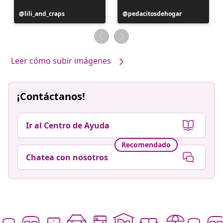
Publicación
lili_and_craps
Publicación
pedacitosdehogar
realizada
realizada
por
por
Leer cómo subir imágenes
¡Contáctanos!
Ir al Centro de Ayuda
Recomendado
Chatea con nosotros