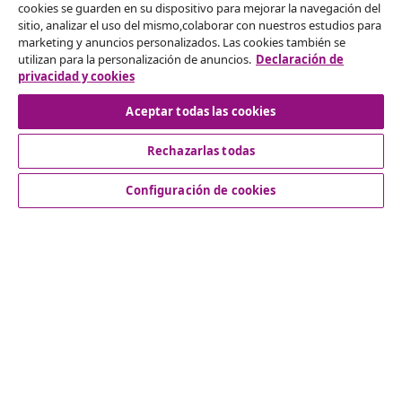
cookies se guarden en su dispositivo para mejorar la navegación del
sitio, analizar el uso del mismo,colaborar con nuestros estudios para
Desistir del contrato
marketing y anuncios personalizados. Las cookies también se
utilizan para la personalización de anuncios.
Declaración de
Solicita la cancelación de tu pedido.
privacidad y cookies
Desistir del contrato
Aceptar todas las cookies
Rechazarlas todas
Servicio al Cliente
Configuración de cookies
Empresas
vidaXL
Descubre mas