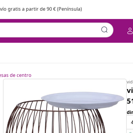
vío gratis a partir de 90 € (Península)
sas de centro
vi
v
5
di