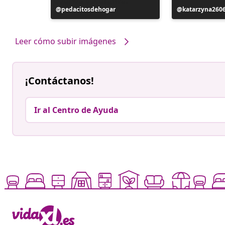
Publicación
pedacitosdehogar
Publicación
katarzyna260
realizada
realizada
por
por
Leer cómo subir imágenes
¡Contáctanos!
Ir al Centro de Ayuda