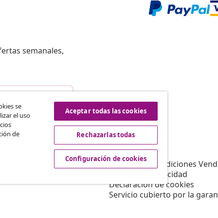
fertas semanales,
istir del contrato
okies se
Aceptar todas las cookies
izar el uso
cios
ción de
Rechazarlas todas
vidaXL
Afiliación
Sobre vidaXL
Configuración de cookies
a vidaXL
Términos y Condiciones Vend
es de marketing
Política de privacidad
Declaración de cookies
Servicio cubierto por la garan
Configuración de cookies
Trabajar para vidaXL