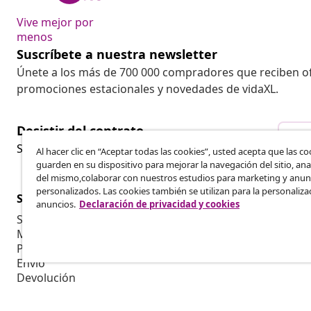
Vive mejor por
menos
Suscríbete a nuestra newsletter
Únete a los más de 700 000 compradores que reciben o
promociones estacionales y novedades de vidaXL.
Desistir del contrato
Des
Solicita la cancelación de tu pedido.
Al hacer clic en “Aceptar todas las cookies”, usted acepta que las co
guarden en su dispositivo para mejorar la navegación del sitio, anal
del mismo,colaborar con nuestros estudios para marketing y anun
personalizados. Las cookies también se utilizan para la personaliza
Servicio al Cliente
Empresas
anuncios.
Declaración de privacidad y cookies
Seguimiento del pedido
Programa de 
Mi cuenta
Producir par
Pago
Colaboracion
Envío
Devolución
Información del producto
Pedido