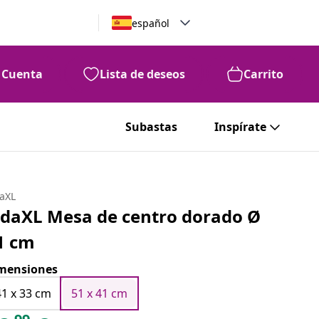
español
Cuenta
Lista de deseos
Carrito
Subastas
Inspírate
daXL
idaXL Mesa de centro dorado Ø
1 cm
mensiones
41 x 33 cm
51 x 41 cm