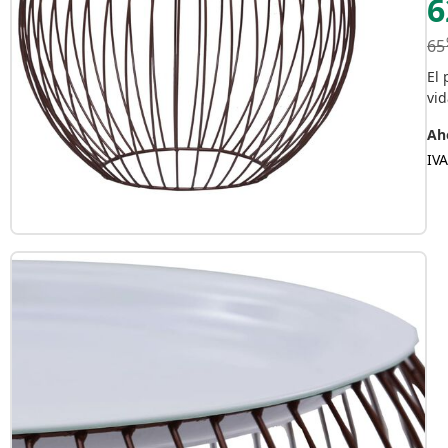
6
65
El 
vid
Aho
IVA