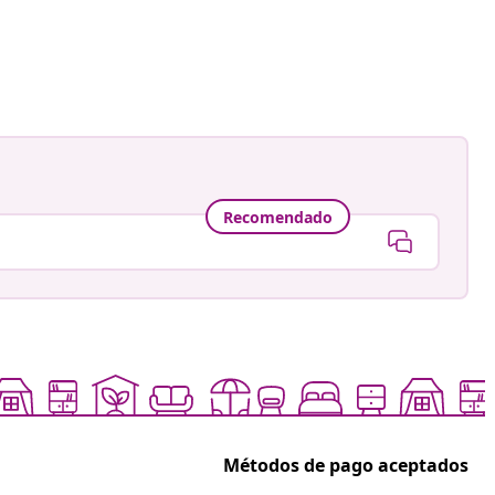
ión
Smith
a
Recomendado
Métodos de pago aceptados