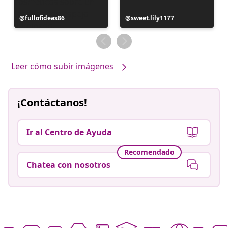
Publicación
fullofideas86
Publicación
sweet.lily1177
realizada
realizada
por
por
Leer cómo subir imágenes
¡Contáctanos!
Ir al Centro de Ayuda
Recomendado
Chatea con nosotros