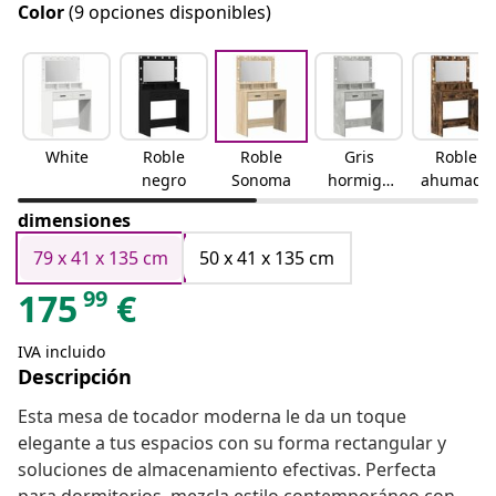
Color
(9 opciones disponibles)
White
Roble
Roble
Gris
Roble
negro
Sonoma
hormigó
ahumado
n
dimensiones
79 x 41 x 135 cm
50 x 41 x 135 cm
99
175
€
IVA incluido
Descripción
Esta mesa de tocador moderna le da un toque
elegante a tus espacios con su forma rectangular y
soluciones de almacenamiento efectivas. Perfecta